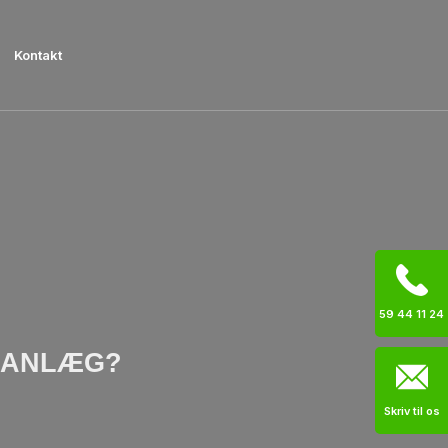
Kontakt
59 44 11 24​
SEANLÆG?
Skriv til os