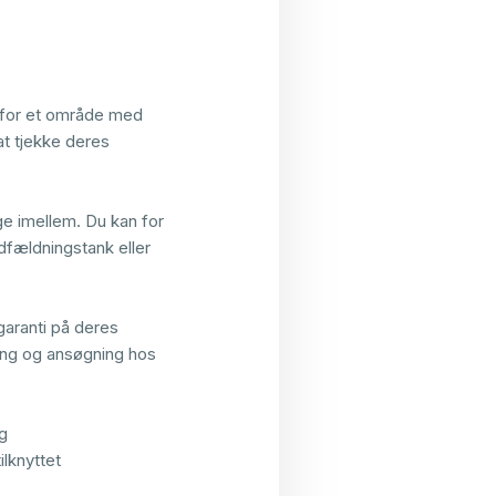
n for et område med
t tjekke deres
ge imellem. Du kan for
dfældningstank eller
garanti på deres
ning og ansøgning hos
og
tilknyttet