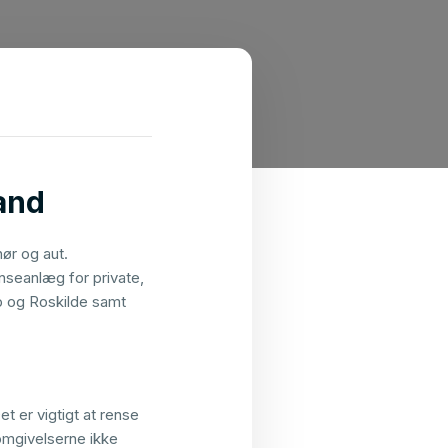
vand
ør og aut.
nseanlæg for private,
p og Roskilde samt
t er vigtigt at rense
 omgivelserne ikke