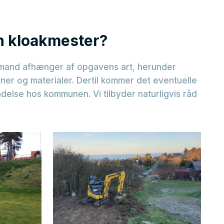
n kloakmester?
akmand afhænger af opgavens art, herunder
ner og materialer. Dertil kommer det eventuelle
adelse hos kommunen. Vi tilbyder naturligvis råd