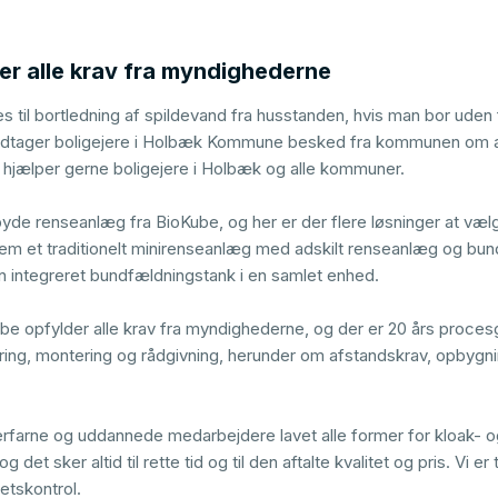
er alle krav fra myndighederne
s til bortledning af spildevand fra husstanden, hvis man bor ude
modtager boligejere i Holbæk Kommune besked fra kommunen om a
i hjælper gerne boligejere i Holbæk og alle kommuner.
lbyde renseanlæg fra BioKube, og her er der flere løsninger at væl
m et traditionelt minirenseanlæg med adskilt renseanlæg og bun
 integreret bundfældningstank i en samlet enhed.
e opfylder alle krav fra myndighederne, og der er 20 års proces
vering, montering og rådgivning, herunder om afstandskrav, opbyg
erfarne og uddannede medarbejdere lavet alle former for kloak- 
 det sker altid til rette tid og til den aftalte kvalitet og pris. Vi er 
etskontrol.