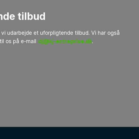
nde tilbud
vi udarbejde et uforpligtende tilbud. Vi har også
 til os på e-mail
dj@kj-entreprise.dk
.