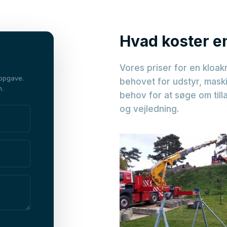
Hvad koster e
​Vores priser for en klo
 opgave.
behovet for udstyr, maski
n.
behov for at søge om till
og vejledning.