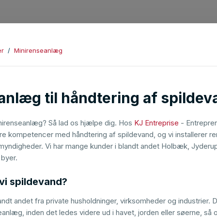
er
/
Minirenseanlæg
nlæg til håndtering af spilde
inirenseanlæg? Så lad os hjælpe dig. Hos
KJ Entreprise
- Entrepren
re kompetencer med håndtering af spildevand, og vi installerer re
 myndigheder. Vi har mange kunder i blandt andet Holbæk, Jyderu
 byer.
vi spildevand?
ndt andet fra private husholdninger, virksomheder og industrier. De
eanlæg, inden det ledes videre ud i havet, jorden eller søerne, så