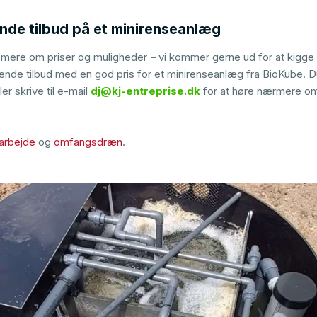
ende tilbud på et minirenseanlæg
e mere om priser og muligheder
–
vi kommer gerne ud for at kigge
gtende tilbud med en god pris for et minirenseanlæg fra BioKube. Du
ler skrive til e-mail
dj@kj-entreprise.dk
for at høre nærmere om
arbejde
og
omfangsdræn
.