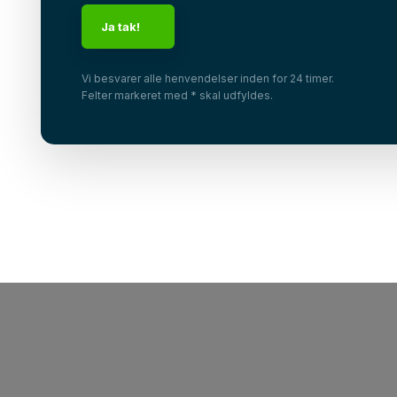
Vi besvarer alle henvendelser inden for 24 timer.
Felter markeret med * skal udfyldes.​