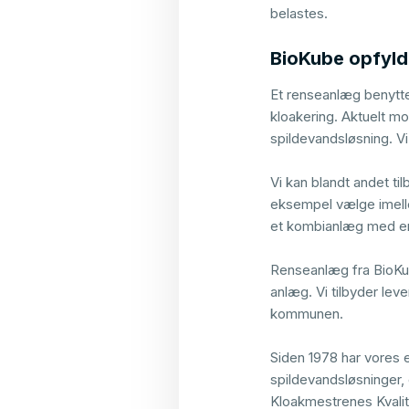
belastes.
BioKube opfyld
Et renseanlæg benytte
kloakering. Aktuelt 
spildevandsløsning. V
Vi kan blandt andet ti
eksempel vælge imelle
et kombianlæg med en
Renseanlæg fra BioKub
anlæg. Vi tilbyder le
kommunen.
Siden 1978 har vores 
spildevandsløsninger, og
Kloakmestrenes Kvalit