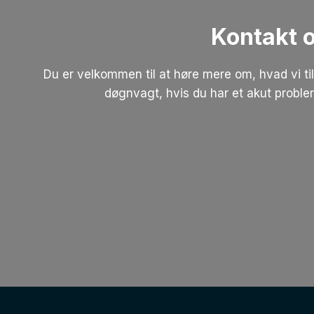
Kontakt o
Du er velkommen til at høre mere om, hvad vi t
døgnvagt, hvis du har et akut problem