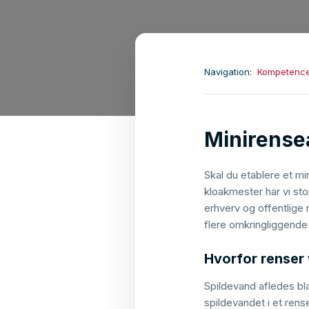
Navigation:
Kompetenc
Minirensea
Skal du etablere et m
kloakmester har vi sto
erhverv og offentlige
flere omkringliggende
Hvorfor renser 
Spildevand afledes bla
spildevandet i et rens