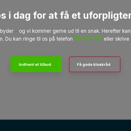
s i dag for at få et uforpligte
ilbyder
–
og vi kommer gerne ud til en snak. Herefter kan 
. Du kan ringe til os på telefon
59 44 11 24
eller skrive
Indhent et tilbud
Få gode kloakråd